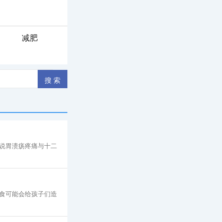
减肥
说胃溃疡疼痛与十二
食可能会给孩子们造