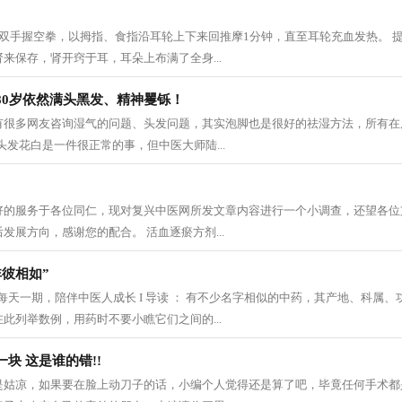
双手握空拳，以拇指、食指沿耳轮上下来回推摩1分钟，直至耳轮充血发热。 
来保存，肾开窍于耳，耳朵上布满了全身...
80岁依然满头黑发、精神矍铄！
有很多网友咨询湿气的问题、头发问题，其实泡脚也是很好的祛湿方法，所有在
头发花白是一件很正常的事，但中医大师陆...
好的服务于各位同仁，现对复兴中医网所发文章内容进行一个小调查，还望各位
发展方向，感谢您的配合。 活血逐瘀方剂...
彼相如”
期 每天一期，陪伴中医人成长 I 导读 ： 有不少名字相似的中药，其产地、科属
此列举数例，用药时不要小瞧它们之间的...
块 这是谁的错!!
是姑凉，如果要在脸上动刀子的话，小编个人觉得还是算了吧，毕竟任何手术都