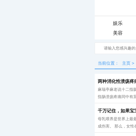
娱乐
美容
当前位置：
主页
>
两种消化性溃疡疼
麻瑞亭麻老说十二指
指肠溃疡疼痛同中有异
千万记住，如果宝
母乳喂养是世界上最
成伤害。 那么，女性