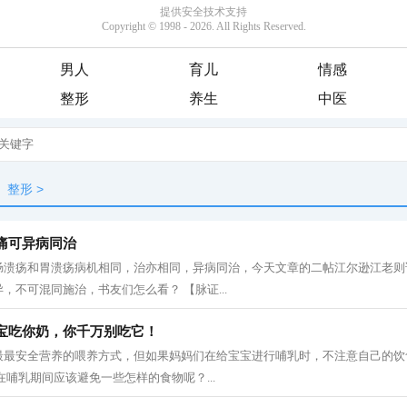
男人
育儿
情感
整形
养生
中医
整形
>
痛可异病同治
肠溃疡和胃溃疡病机相同，治亦相同，异病同治，今天文章的二帖江尔逊江老则
，不可混同施治，书友们怎么看？ 【脉证...
宝吃你奶，你千万别吃它！
最最安全营养的喂养方式，但如果妈妈们在给宝宝进行哺乳时，不注意自己的饮
在哺乳期间应该避免一些怎样的食物呢？...