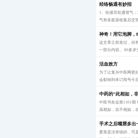
经络畅通有妙招
1、轻揉耳轮通肾气：
气有各脏器收集后交肾
神奇！用它泡脚，
这文章之前发过，但
一部分内容。 80多岁
活血效方
为了让复兴中医网更
会影响到本订阅号今后
中药的“此相如，非
中医书友会第1301
虽相如，实不相如，在
手术之后嘴唇多出一
爱美是没有错的，可