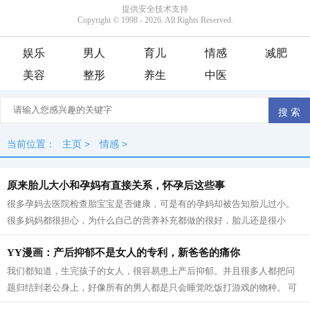
娱乐
男人
育儿
情感
减肥
美容
整形
养生
中医
当前位置：
主页
>
情感
>
原来胎儿大小和孕妈有直接关系，怀孕后这些事
很多孕妈去医院检查胎宝宝是否健康，可是有的孕妈却被告知胎儿过小。
很多妈妈都很担心，为什么自己的营养补充都做的很好，胎儿还是很小
呢？ 胎儿过小，只能说明孕妈的营养不良...
YY漫画：产后抑郁不是女人的专利，新爸爸的痛你
我们都知道，生完孩子的女人，很容易患上产后抑郁。并且很多人都把问
题归结到老公身上，好像所有的男人都是只会睡觉吃饭打游戏的物种。 可
是，男同胞们的苦楚有谁理解过，我们...