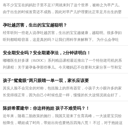
有不少宝宝在妈妈肚子里不足37周就来到了这个世界，被称之为早产儿。
由于出生的时候发育还不成熟，因此对早产儿护理要比正常足月出生的婴
儿要小心得多。对于早产的小宝宝们，...
孕吐越厉害，生出的宝宝越聪明？
经常听到一些老人说孕吐越厉害，生出的宝宝越健康，越聪明。很多孕妇
听到都暗暗窃喜，这是真的吗？让我们用科学来解释下。 为什么会孕吐
呢？ 在怀孕早期，大概五六周左右很多...
安全期安全吗？安全期避孕法，2分钟讲明白！
嘟嘟医生好多课（HiDOC）系列精品课程最近推出了一个特别老司机的系
列课程：关于避孕备孕那些事儿。今天嘟妈忍不住要和大家分享一节和宝
妈切身相关的事儿安全期避孕法到底怎么...
孩子“鸳鸯眼”两只眼睛一单一双，家长应该要
其实人脸不会完全的对称，包括脸上的所有器官，小孩子大小眼许多的家
长觉得很正常，因为自己小时候也是一样，慢慢的长大这情况就会好了，
其实不然，往往孩子大小眼的形成说明...
陈妍希霍建华：你这样抱娃 孩子不难受吗？！
近年来，随着二胎政策的施行，我国又迎来了生育高峰，一大波星宝贝纷
纷降生，晒娃成了时尚，带娃出街也要艳压四海八荒！ 不过，对于抱娃这