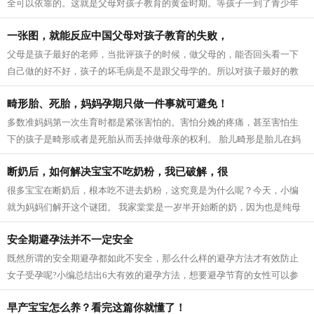
全可以依靠的。这就是父母对孩子教育的黄金时期。等孩子一到了青少年
时期，父母的有效期限就快到了。 该说...
一张图，就能反应中国父母对孩子教育的失败，
父母是孩子最好的老师，当批评孩子的时候，做父母的，能否回头看一下
自己做的好不好，孩子的坏毛病是不是跟父母学的。所以对孩子最好的教
育就是给孩子做好榜样。 下面这张图，...
畸形胎、死胎，妈妈孕期只做一件事就可避免！
多数准妈妈第一次生育时都是紧张害怕的。害怕分娩的疼痛，甚至害怕生
下的孩子是畸形或者是死胎从而丢掉做母亲的权利。 胎儿畸形是胎儿在妈
妈肚子里发育紊乱引起的各种异常，产...
断奶后，如何解决宝宝不吃奶粉，我已破解，很
很多宝宝在断奶后，根本吃不进去奶粉，这究竟是为什么呢？今天，小编
就为妈妈们解开这个谜团。 我家棠棠是一岁半开始断的奶，因为也是纯母
乳，所以断奶后就是吃饭，奶粉不喝。...
安全期避孕法并不一定安全
既然所谓的安全期避孕都如此不安全，那么什么样的避孕方法才有效防止
女子受孕呢?小编总结出6大有效的避孕方法，想要避孕节育的女性可以参
考参考! 1 外用避孕药 外用避孕药片是一...
早产宝宝怎么养？看完这篇你就懂了！