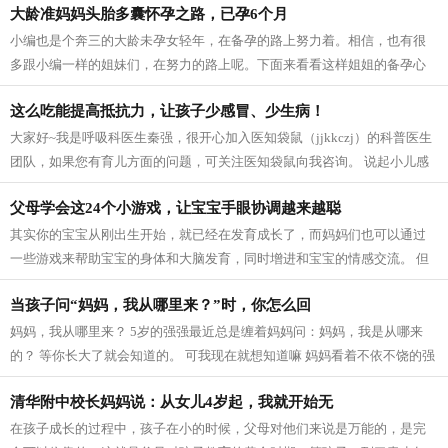
大龄准妈妈头胎多囊怀孕之路，已孕6个月
小编也是个奔三的大龄未孕女轻年，在备孕的路上努力着。相信，也有很
多跟小编一样的姐妹们，在努力的路上呢。下面来看看这样姐姐的备孕心
路历程！ 我是83年大龄头胎，以前光顾...
这么吃能提高抵抗力，让孩子少感冒、少生病！
大家好~我是呼吸科医生秦强，很开心加入医知袋鼠（jjkkczj）的科普医生
团队，如果您有育儿方面的问题，可关注医知袋鼠向我咨询。 说起小儿感
冒，家长可能有很多很多的问题：宝宝...
父母学会这24个小游戏，让宝宝手眼协调越来越聪
其实你的宝宝从刚出生开始，就已经在发育成长了，而妈妈们也可以通过
一些游戏来帮助宝宝的身体和大脑发育，同时增进和宝宝的情感交流。 但
很多妈妈又很疑惑，不知道在什么合适...
当孩子问“妈妈，我从哪里来？”时，你怎么回
妈妈，我从哪里来？ 5岁的强强最近总是缠着妈妈问：妈妈，我是从哪来
的？ 等你长大了就会知道的。 可我现在就想知道嘛 妈妈看着不依不饶的强
强，着实犯了难：怎么告诉他呢？需...
清华附中校长妈妈说：从女儿4岁起，我就开始无
在孩子成长的过程中，孩子在小的时候，父母对他们来说是万能的，是完