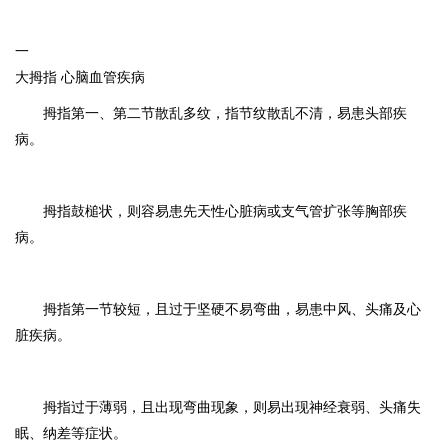
一
大拇指 心脑血管疾病
拇指第一、第二节散乱多纹，指节纹散乱不清，易患头部疾
病。
拇指鼓槌状，则容易患先天性心脏病或支气管扩张等胸部疾
病。
拇指第一节较短，且过于坚硬不易弯曲，易患中风、头痛及心
脏疾病。
拇指过于薄弱，且出现弯曲现象，则易出现神经衰弱、头痛失
眠、纳差等症状。