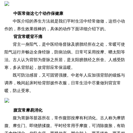
中医常做这七个动作保健康
中医介绍的养生方法就是我们平时生活中经常做做，这些小动
作的，养生效果很棒的，具体的动作下面详细介绍下的。
背宜常暖背不痛
背主一身阳气，是中医经络督脉及膀胱经所在之处，常暖可使
阳气运行并畅达全身经脉，防病治病。日常可采用按摩、晒太阳等
法。古人认为背部为督脉之所居，是太阳膀胱经之所舍。人感受防
寒，多从背部起，故背部应常保温暖。
既可防治感冒，又可固肾强腰。中老年人应加强背部的锻炼与
调养，晚间起床时给背部披件衣服，日常生活中尽量做到背宜常
暖，防止受寒。
腹宜常摩易消化
腹为胃肠等脏器所在，常作腹部按摩有利消化。古人称为摩脐
腹、摩生门。即绕脐揉腹。平时经常用手摩腹，可消除腹胀，有助