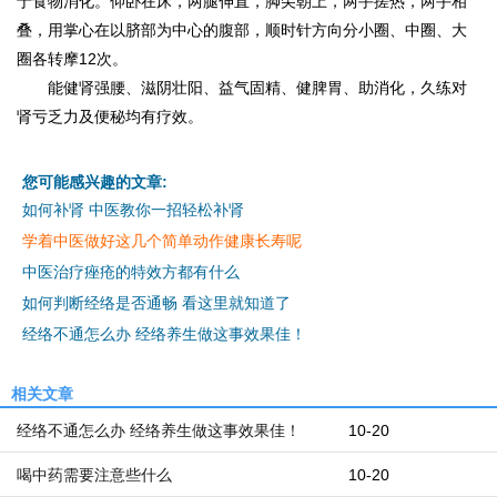
于食物消化。仰卧在床，两腿伸直，脚尖朝上，两手搓热，两手相
叠，用掌心在以脐部为中心的腹部，顺时针方向分小圈、中圈、大
圈各转摩12次。
能健肾强腰、滋阴壮阳、益气固精、健脾胃、助消化，久练对
肾亏乏力及便秘均有疗效。
您可能感兴趣的文章:
如何补肾 中医教你一招轻松补肾
学着中医做好这几个简单动作健康长寿呢
中医治疗痤疮的特效方都有什么
如何判断经络是否通畅 看这里就知道了
经络不通怎么办 经络养生做这事效果佳！
相关文章
经络不通怎么办 经络养生做这事效果佳！
10-20
喝中药需要注意些什么
10-20