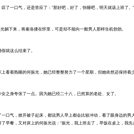
了一口气，还是答应了：“那好吧，好了，快睡吧，明天就该上班了。
光躺下来，将秦洛搂在怀里，可是却不能向一般男人那样生机勃勃。
假就这么结束了。
看着熟睡的何振光，她已经整整努力了一个星期，但她依然还保持着
之身夸张了一点。因为她已经二十八，已然算的老处、女了。
口气，掀开被子起床，都说男人早上都会比较冲动，看了眼身边的男
好了早餐，又对床上的何振光说：“振光，我上班去了，早饭在桌上，我先