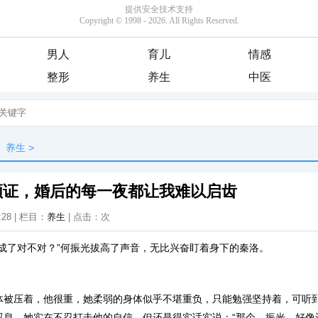
男人
育儿
情感
整形
养生
中医
养生
>
领证，婚后的每一夜都让我难以启齿
:28 | 栏目：
养生
| 点击：
次
，成了对不对？”何振光拔高了声音，无比兴奋盯着身下的秦洛。
压着，他很重，她柔弱的身体似乎不堪重负，只能勉强坚持着，可听
叹息，她实在不忍打击他的自信，但还是得实话实说：“那个，振光，好像