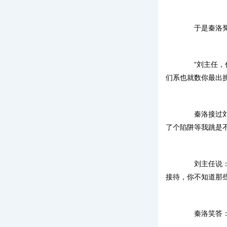
于是秦洛凳子
“刘主任，你
们系也就数你最出
秦洛接过刘主
了个陷阱等我跳是
刘主任说：“
接待，你不知道那
秦洛笑答：“