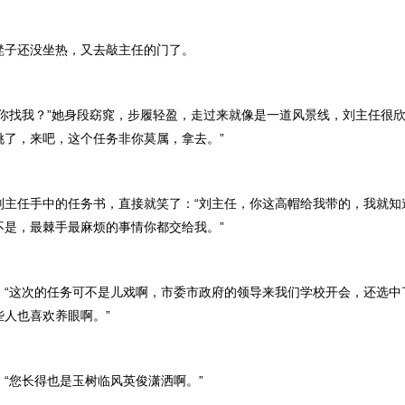
还没坐热，又去敲主任的门了。
找我？”她身段窈窕，步履轻盈，走过来就像是一道风景线，刘主任很欣
挑了，来吧，这个任务非你莫属，拿去。”
任手中的任务书，直接就笑了：“刘主任，你这高帽给我带的，我就知
不是，最棘手最麻烦的事情你都交给我。”
这次的任务可不是儿戏啊，市委市政府的领导来我们学校开会，还选中
些人也喜欢养眼啊。”
您长得也是玉树临风英俊潇洒啊。”