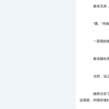
秦洛无奈，叹
“嗯。”何振
一星期的婚
秦洛躺在床上
当然，说少女
她再次叹了一
这画面，利落的做