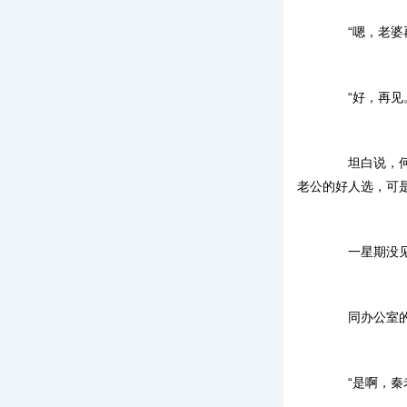
“嗯，老婆再
“好，再见。
坦白说，何振
老公的好人选，可
一星期没见，
同办公室的老
“是啊，秦老