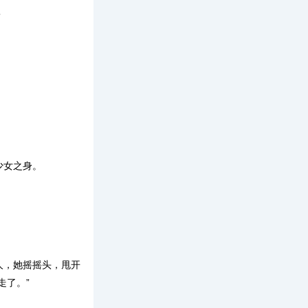
”
少女之身。
人，她摇摇头，甩开
走了。”