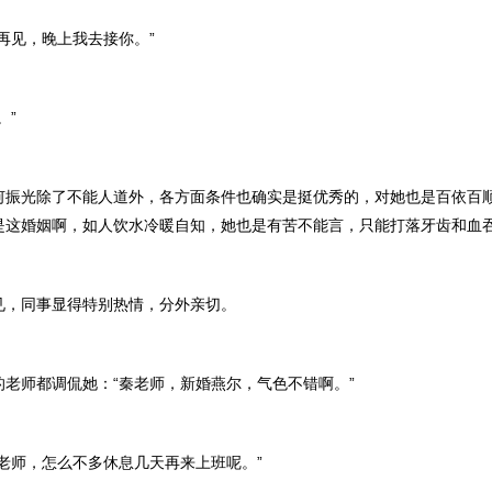
见，晚上我去接你。”
”
光除了不能人道外，各方面条件也确实是挺优秀的，对她也是百依百
是这婚姻啊，如人饮水冷暖自知，她也是有苦不能言，只能打落牙齿和血
同事显得特别热情，分外亲切。
师都调侃她：“秦老师，新婚燕尔，气色不错啊。”
师，怎么不多休息几天再来上班呢。”