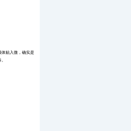
顺体贴入微，确实是
吞。