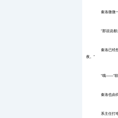
秦洛微微一笑
“那说说都去
秦洛已经想好
夜。”
“哦——”联
秦洛也由得他
系主任打电话