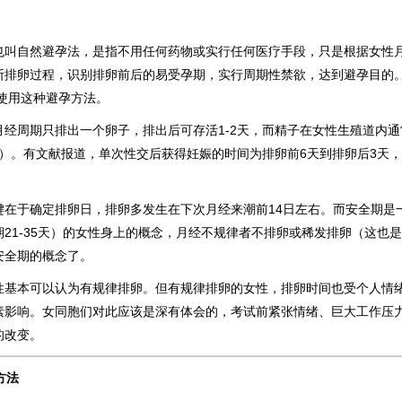
也叫自然避孕法，是指不用任何药物或实行任何医疗手段，只是根据女性
断排卵过程，识别排卵前后的易受孕期，实行周期性禁欲，达到避孕目的
性使用这种避孕方法。
经周期只排出一个卵子，排出后可存活1-2天，而精子在女性生殖道内通常
道）。有文献报道，单次性交后获得妊娠的时间为排卵前6天到排卵后3天
键在于确定排卵日，排卵多发生在下次月经来潮前14日左右。而安全期是
21-35天）的女性身上的概念，月经不规律者不排卵或稀发排卵（这也
安全期的概念了。
性基本可以认为有规律排卵。但有规律排卵的女性，排卵时间也受个人情
素影响。女同胞们对此应该是深有体会的，考试前紧张情绪、巨大工作压
的改变。
方法