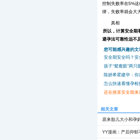
控制失败率在5%
律，失败率就会大
真相
所以，计算安全期
避孕法可靠性远不
您可能感兴趣的文
安全期安全吗？安
孩子“鸳鸯眼”两
陈妍希霍建华：你
怎么快速看懂孕检
还在推算安全期来
相关文章
原来胎儿大小和孕
YY漫画：产后抑