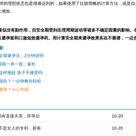
这样的理想状态也是很难达到的，如果使用了比较简略的计算方法，或是自
大增加。
看似没有副作用，但安全期受到生理周期波动等诸多不确定因素的影响。
及避孕套和口服短效避孕药。用计算安全期来避孕效果实在不靠谱，一点也
章:
全期避孕法，2分钟讲明
只眼睛一单一双，家长
这样抱娃 孩子不难受吗
报告？一分钟教你轻松
避孕？小心中招
妈有直接关系，怀孕后
10-20
郁不是女人的专利，新爸
10-20