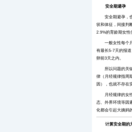
安全期避孕
安全期避孕，
状和体征，间接判
2.9%的育龄期女
一般女性每个月
有最长5-7天的报
卵前3天之内。
所以问题的关
律（月经规律指周期
因），也就不存在
月经规律的女
态、外界环境等因
化都会引起大姨妈
计算安全期的