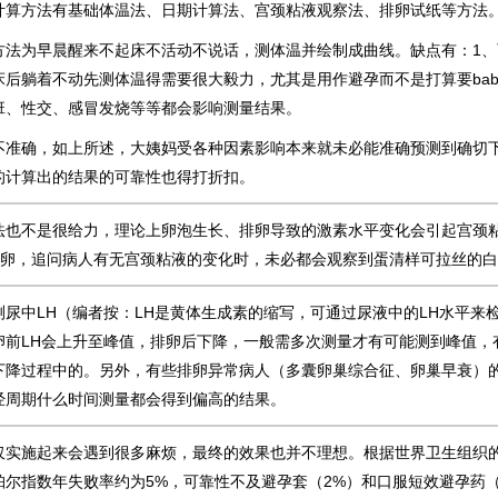
计算方法有基础体温法、日期计算法、宫颈粘液观察法、排卵试纸等方法
方法为早晨醒来不起床不活动不说话，测体温并绘制成曲线。缺点有：1
后躺着不动先测体温得需要很大毅力，尤其是用作避孕而不是打算要bab
班、性交、感冒发烧等等都会影响测量结果。
不准确，如上所述，大姨妈受各种因素影响本来就未必能准确预测到确切
的计算出的结果的可靠性也得打折扣。
法也不是很给力，理论上卵泡生长、排卵导致的激素水平变化会引起宫颈
排卵，追问病人有无宫颈粘液的变化时，未必都会观察到蛋清样可拉丝的
测尿中LH（编者按：LH是黄体生成素的缩写，可通过尿液中的LH水平来
卵前LH会上升至峰值，排卵后下降，一般需多次测量才有可能测到峰值，
下降过程中的。另外，有些排卵异常病人（多囊卵巢综合征、卵巢早衰）的
经周期什么时间测量都会得到偏高的结果。
仅实施起来会遇到很多麻烦，最终的效果也并不理想。根据世界卫生组织
尔指数年失败率约为5%，可靠性不及避孕套（2%）和口服短效避孕药（0